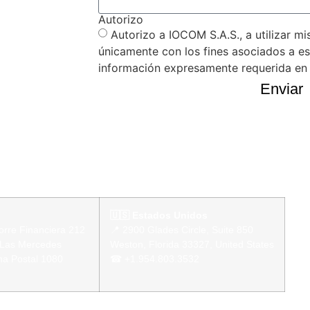
Autorizo
Autorizo a IOCOM S.A.S., a utilizar m
únicamente con los fines asociados a est
información expresamente requerida en e
Enviar
🇺🇸 Estados Unidos
Torre Financiera 212
📍 2900 Glades Circle, Suite 850
. Las Mercedes
Weston, Florida 33327, United States
na Postal 1080
☎ +1.954.803.3532