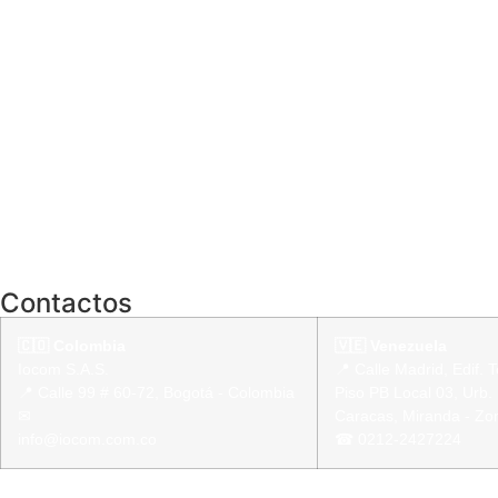
Contactos
🇨🇴 Colombia
🇻🇪 Venezuela
Iocom S.A.S.
📍 Calle Madrid, Edif. 
📍 Calle 99 # 60-72, Bogotá - Colombia
Piso PB Local 03, Urb
✉
Caracas, Miranda - Zo
info@iocom.com.co
☎ 0212-2427224