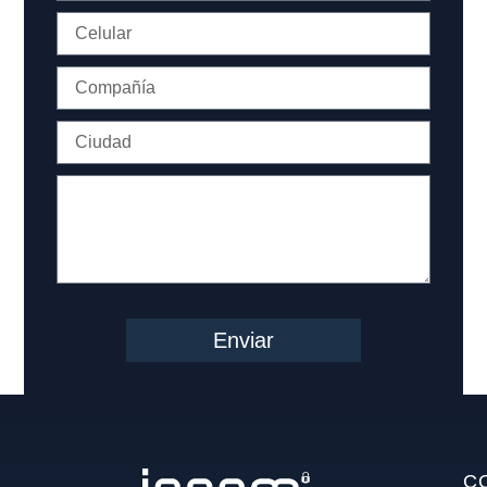
Enviar
C